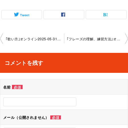
Tweet
投
｢歌い方｣オンライン2025-05-31-no0092-1149
｢フレーズの理解、練習方法｣オンライン2025-06-26-no0092-1149
稿
ナ
コメントを残す
ビ
ゲ
名前
必須
ー
シ
ョ
メール（公開されません）
必須
ン