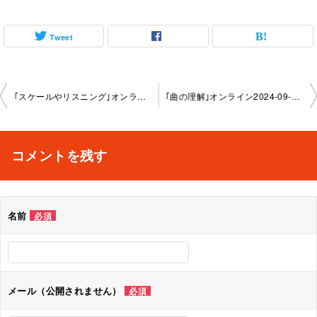
Tweet
投
｢スケールやリスニング｣オンライン2024-08-11-no0092-1149
｢曲の理解｣オンライン2024-09-08-no0092-1149
稿
ナ
コメントを残す
ビ
ゲ
名前
必須
ー
シ
ョ
メール（公開されません）
必須
ン