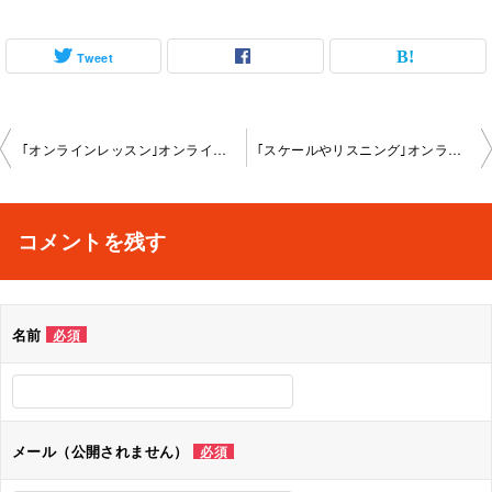
Tweet
投
｢オンラインレッスン｣オンライン2024-07-15-no0092-1149
｢スケールやリスニング｣オンライン2024-08-11-no0092-1149
稿
ナ
コメントを残す
ビ
ゲ
名前
必須
ー
シ
ョ
メール（公開されません）
必須
ン