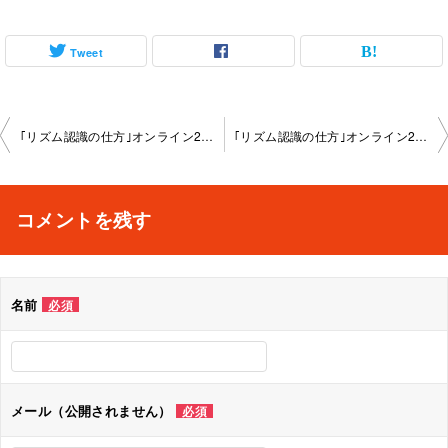
Tweet
投
｢リズム認識の仕方｣オンライン2025-10-31-no0092-1149
｢リズム認識の仕方｣オンライン2025-11-25-no0092-1149
稿
ナ
コメントを残す
ビ
ゲ
名前
必須
ー
シ
ョ
メール（公開されません）
必須
ン