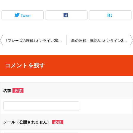
Tweet
投
｢フレーズの理解｣オンライン2025-01-25-no0092-1149
｢曲の理解、譜読み｣オンライン2025-02-23-no0092-1149
稿
ナ
コメントを残す
ビ
ゲ
名前
必須
ー
シ
ョ
メール（公開されません）
必須
ン